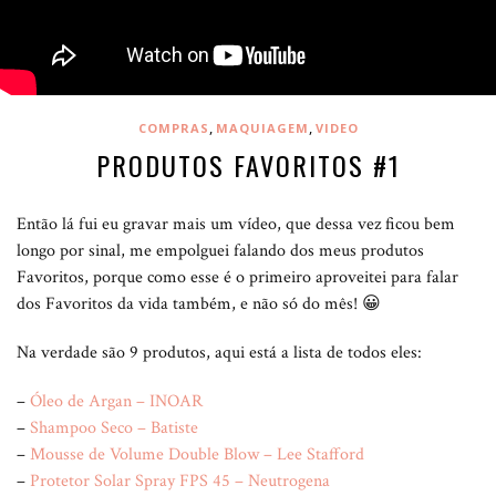
,
,
COMPRAS
MAQUIAGEM
VIDEO
PRODUTOS FAVORITOS #1
Então lá fui eu gravar mais um vídeo, que dessa vez ficou bem
longo por sinal, me empolguei falando dos meus produtos
Favoritos, porque como esse é o primeiro aproveitei para falar
dos Favoritos da vida também, e não só do mês! 😀
Na verdade são 9 produtos, aqui está a lista de todos eles:
–
Óleo de Argan – INOAR
–
Shampoo Seco – Batiste
–
Mousse de Volume Double Blow – Lee Stafford
–
Protetor Solar Spray FPS 45 – Neutrogena