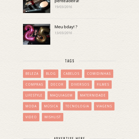
penteadeira!
19/03/2016
Meu bday! ?
13/03/2016
TAGS
BELEZA
BLOG
CABELOS
COMIDINHAS
COMPRAS
DECOR
DIVERSOS
FILMES
LIFESTYLE
MAQUIAGEM
MATERNIDADE
MODA
MÚSICA
TECNOLOGIA
VIAGENS
VIDEO
WISHLIST
ADVERTISE HERE