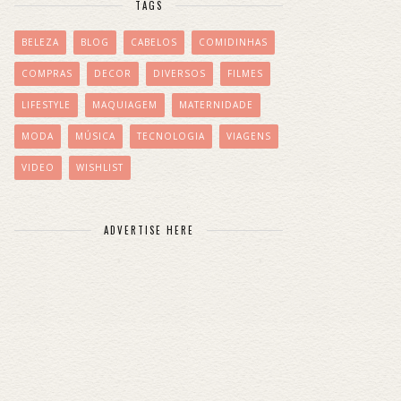
TAGS
BELEZA
BLOG
CABELOS
COMIDINHAS
COMPRAS
DECOR
DIVERSOS
FILMES
LIFESTYLE
MAQUIAGEM
MATERNIDADE
MODA
MÚSICA
TECNOLOGIA
VIAGENS
VIDEO
WISHLIST
ADVERTISE HERE