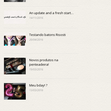
An update and a fresh start…
14/11/2016
Testando batons Risosti
20/04/2016
Novos produtos na
penteadeira!
19/03/2016
Meu bday! ?
13/03/2016