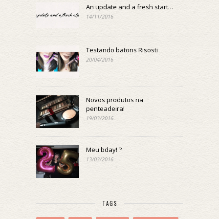
An update and a fresh start…
14/11/2016
Testando batons Risosti
20/04/2016
Novos produtos na
penteadeira!
19/03/2016
Meu bday! ?
13/03/2016
TAGS