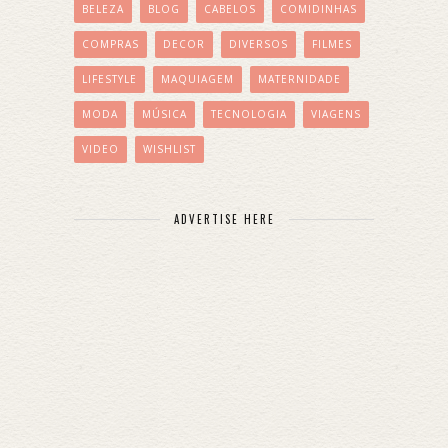
BELEZA
BLOG
CABELOS
COMIDINHAS
COMPRAS
DECOR
DIVERSOS
FILMES
LIFESTYLE
MAQUIAGEM
MATERNIDADE
MODA
MÚSICA
TECNOLOGIA
VIAGENS
VIDEO
WISHLIST
ADVERTISE HERE