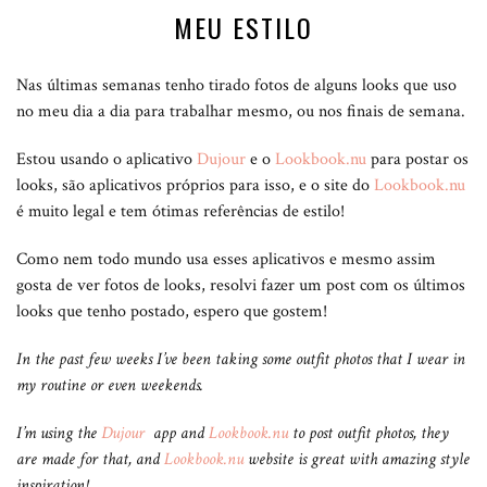
MEU ESTILO
Nas últimas semanas tenho tirado fotos de alguns looks que uso
no meu dia a dia para trabalhar mesmo, ou nos finais de semana.
Estou usando o aplicativo
Dujour
e o
Lookbook.nu
para postar os
looks, são aplicativos próprios para isso, e o site do
Lookbook.nu
é muito legal e tem ótimas referências de estilo!
Como nem todo mundo usa esses aplicativos e mesmo assim
gosta de ver fotos de looks, resolvi fazer um post com os últimos
looks que tenho postado, espero que gostem!
In the past few weeks I’ve been taking some outfit photos that I wear in
my routine or even weekends.
I’m using the
Dujour
app and
Lookbook.nu
to post outfit photos, they
are made for that, and
Lookbook.nu
website is great with amazing style
inspiration!