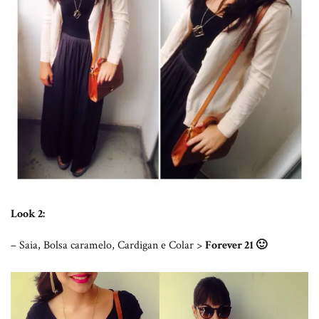
Look 2:
– Saia, Bolsa caramelo, Cardigan e Colar >
Forever 21 🙂