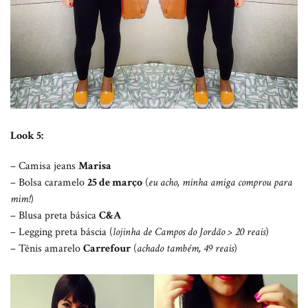
Look 5:
– Camisa jeans
Marisa
– Bolsa caramelo
25 de março
(
eu acho, minha amiga comprou para
mim!
)
– Blusa preta básica
C&A
– Legging preta báscia (
lojinha de Campos do Jordão > 20 reais
)
– Tênis amarelo
Carrefour
(
achado também, 49 reais
)