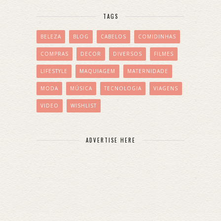
TAGS
BELEZA
BLOG
CABELOS
COMIDINHAS
COMPRAS
DECOR
DIVERSOS
FILMES
LIFESTYLE
MAQUIAGEM
MATERNIDADE
MODA
MÚSICA
TECNOLOGIA
VIAGENS
VIDEO
WISHLIST
ADVERTISE HERE