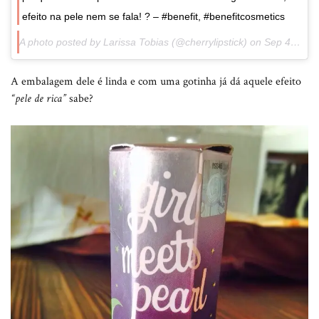
efeito na pele nem se fala! ? – #benefit, #benefitcosmetics
A photo posted by Larissa Tobias (@cherrylipstick) on
Sep 4, 2015 at 2:10pm PDT
A embalagem dele é linda e com uma gotinha já dá aquele efeito
“pele de rica”
sabe?