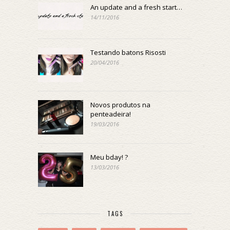
An update and a fresh start…
14/11/2016
Testando batons Risosti
20/04/2016
Novos produtos na
penteadeira!
19/03/2016
Meu bday! ?
13/03/2016
TAGS