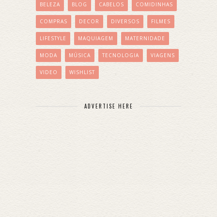
BELEZA
BLOG
CABELOS
COMIDINHAS
COMPRAS
DECOR
DIVERSOS
FILMES
LIFESTYLE
MAQUIAGEM
MATERNIDADE
MODA
MÚSICA
TECNOLOGIA
VIAGENS
VIDEO
WISHLIST
ADVERTISE HERE