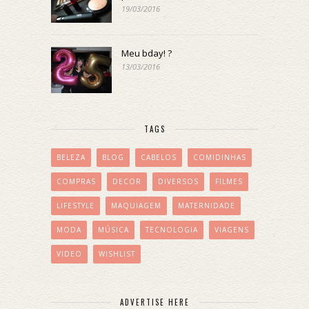
19/03/2016
Meu bday! ?
13/03/2016
TAGS
BELEZA
BLOG
CABELOS
COMIDINHAS
COMPRAS
DECOR
DIVERSOS
FILMES
LIFESTYLE
MAQUIAGEM
MATERNIDADE
MODA
MÚSICA
TECNOLOGIA
VIAGENS
VIDEO
WISHLIST
ADVERTISE HERE