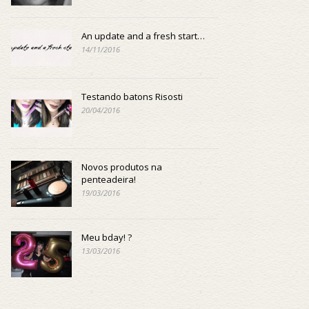
An update and a fresh start…
14/11/2016
Testando batons Risosti
20/04/2016
Novos produtos na
penteadeira!
19/03/2016
Meu bday! ?
13/03/2016