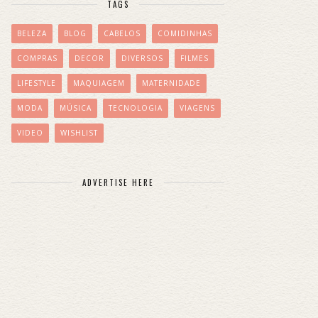
TAGS
BELEZA
BLOG
CABELOS
COMIDINHAS
COMPRAS
DECOR
DIVERSOS
FILMES
LIFESTYLE
MAQUIAGEM
MATERNIDADE
MODA
MÚSICA
TECNOLOGIA
VIAGENS
VIDEO
WISHLIST
ADVERTISE HERE