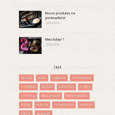
Novos produtos na
penteadeira!
19/03/2016
Meu bday! ?
13/03/2016
TAGS
BELEZA
BLOG
CABELOS
COMIDINHAS
COMPRAS
DECOR
DIVERSOS
FILMES
LIFESTYLE
MAQUIAGEM
MATERNIDADE
MODA
MÚSICA
TECNOLOGIA
VIAGENS
VIDEO
WISHLIST