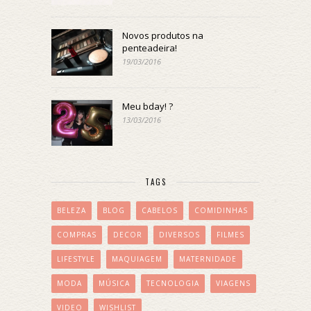
Novos produtos na
penteadeira!
19/03/2016
Meu bday! ?
13/03/2016
TAGS
BELEZA
BLOG
CABELOS
COMIDINHAS
COMPRAS
DECOR
DIVERSOS
FILMES
LIFESTYLE
MAQUIAGEM
MATERNIDADE
MODA
MÚSICA
TECNOLOGIA
VIAGENS
VIDEO
WISHLIST