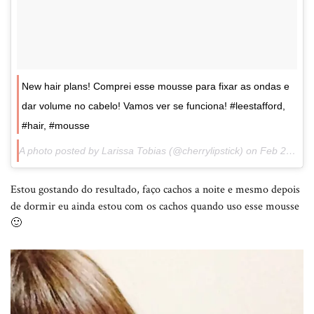
New hair plans! Comprei esse mousse para fixar as ondas e
dar volume no cabelo! Vamos ver se funciona! #leestafford,
#hair, #mousse
A photo posted by Larissa Tobias (@cherrylipstick) on
Feb 22, 2015 at 9:01am PST
Estou gostando do resultado, faço cachos a noite e mesmo depois
de dormir eu ainda estou com os cachos quando uso esse mousse
🙂