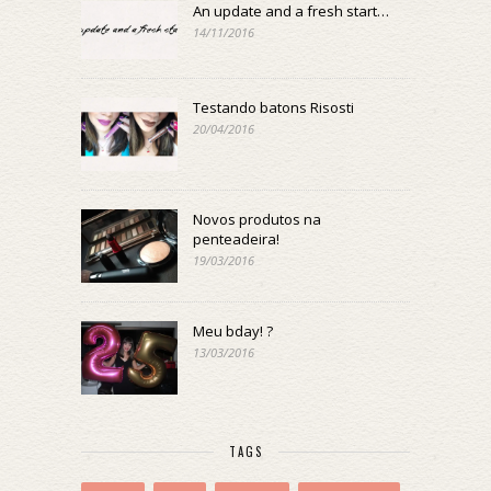
An update and a fresh start…
14/11/2016
Testando batons Risosti
20/04/2016
Novos produtos na
penteadeira!
19/03/2016
Meu bday! ?
13/03/2016
TAGS