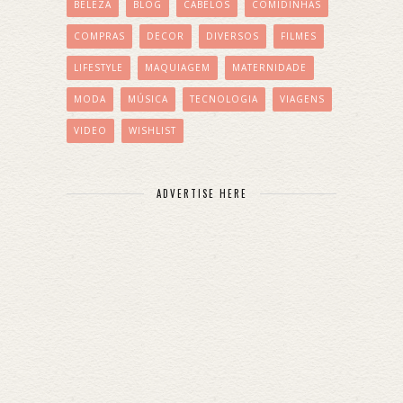
BELEZA
BLOG
CABELOS
COMIDINHAS
COMPRAS
DECOR
DIVERSOS
FILMES
LIFESTYLE
MAQUIAGEM
MATERNIDADE
MODA
MÚSICA
TECNOLOGIA
VIAGENS
VIDEO
WISHLIST
ADVERTISE HERE