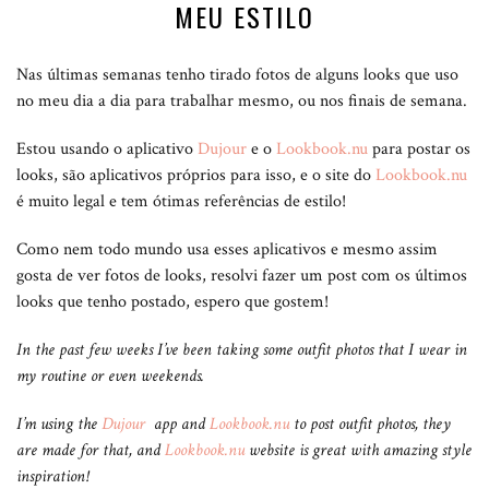
MEU ESTILO
Nas últimas semanas tenho tirado fotos de alguns looks que uso
no meu dia a dia para trabalhar mesmo, ou nos finais de semana.
Estou usando o aplicativo
Dujour
e o
Lookbook.nu
para postar os
looks, são aplicativos próprios para isso, e o site do
Lookbook.nu
é muito legal e tem ótimas referências de estilo!
Como nem todo mundo usa esses aplicativos e mesmo assim
gosta de ver fotos de looks, resolvi fazer um post com os últimos
looks que tenho postado, espero que gostem!
In the past few weeks I’ve been taking some outfit photos that I wear in
my routine or even weekends.
I’m using the
Dujour
app and
Lookbook.nu
to post outfit photos, they
are made for that, and
Lookbook.nu
website is great with amazing style
inspiration!