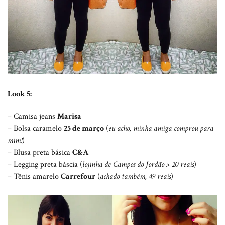
Look 5:
– Camisa jeans
Marisa
– Bolsa caramelo
25 de março
(
eu acho, minha amiga comprou para
mim!
)
– Blusa preta básica
C&A
– Legging preta báscia (
lojinha de Campos do Jordão > 20 reais
)
– Tênis amarelo
Carrefour
(
achado também, 49 reais
)