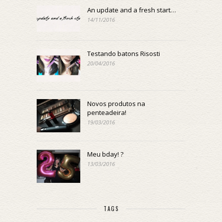
An update and a fresh start…
14/11/2016
Testando batons Risosti
20/04/2016
Novos produtos na
penteadeira!
19/03/2016
Meu bday! ?
13/03/2016
TAGS