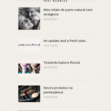
POST RECENTES
Meu relato de parto natural sem
analgesia
02/04/2021
An update and a fresh start…
14/11/2016
Testando batons Risosti
20/04/2016
Novos produtos na
penteadeira!
19/03/2016