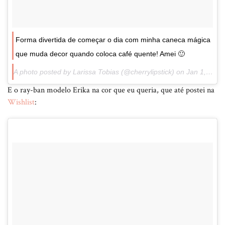
Forma divertida de começar o dia com minha caneca mágica
que muda decor quando coloca café quente! Amei 🙂
A photo posted by Larissa Tobias (@cherrylipstick) on
Jan 1, 2015 at 4:49am PST
E o ray-ban modelo Erika na cor que eu queria, que até postei na
Wishlist
: