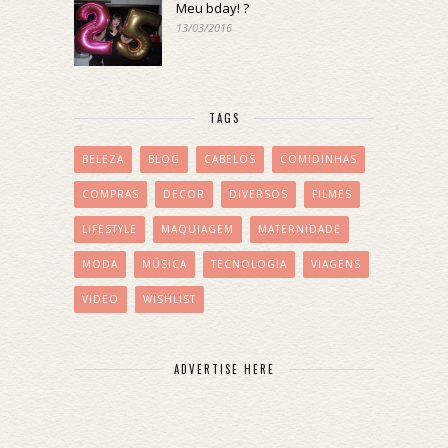
Meu bday! ?
13/03/2016
TAGS
BELEZA
BLOG
CABELOS
COMIDINHAS
COMPRAS
DECOR
DIVERSOS
FILMES
LIFESTYLE
MAQUIAGEM
MATERNIDADE
MODA
MÚSICA
TECNOLOGIA
VIAGENS
VIDEO
WISHLIST
ADVERTISE HERE