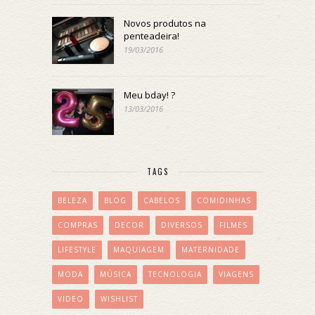
Novos produtos na
penteadeira!
19/03/2016
Meu bday! ?
13/03/2016
TAGS
BELEZA
BLOG
CABELOS
COMIDINHAS
COMPRAS
DECOR
DIVERSOS
FILMES
LIFESTYLE
MAQUIAGEM
MATERNIDADE
MODA
MÚSICA
TECNOLOGIA
VIAGENS
VIDEO
WISHLIST