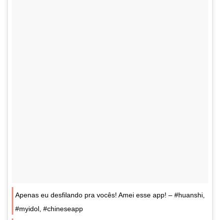
Apenas eu desfilando pra vocês! Amei esse app! – #huanshi,
#myidol, #chineseapp