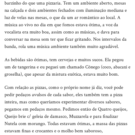
barzinho do que uma pizzaria. Tem um ambiente aberto, mesas
na calçada e dois ambientes fechados com iluminação mediana e
luz de velas nas mesas, o que da um ar romântico ao local. A
música ao vivo no dia em que fomos estava ótima, a voz da
vocalista era muito boa, assim como as músicas, e dava para
conversar na mesa sem ter que ficar gritando. Nos intervalos da
banda, rola uma música ambiente também muito agradável.
As bebidas são ótimas, tem cervejas e muitos sucos. Ela pegou
um de tangerina e eu peguei um chamado Cônego (coco, abacaxi e
groselha), que apesar da mistura exótica, estava muito bom.
Com relação as pizzas, como o próprio nome já diz, você pode
pedir pedaços avulsos de cada sabor, eles também tem a pizza
inteira, mas como queríamos experimentar diversos sabores,
pegamos em pedaços mesmo. Pedimos então de Quatro queijos,
Queijo brie c/ geleia de damasco, Muzzarela e para finalizar
Nutela com morango. Todas estavam ótimas, a massa das pizzas
estavam finas e crocantes e o molho bem saboroso,