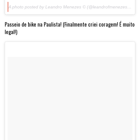
A photo posted by Leandro Menezes © (@leandrofmenezes) on
J
Passeio de bike na Paulista! (Finalmente criei coragem! É muito
legal!)