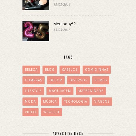
19/03/2016
Meu bday! ?
13/03/2016
TAGS
BELEZA
BLOG
CABELOS
COMIDINHAS
COMPRAS
DECOR
DIVERSOS
FILMES
LIFESTYLE
MAQUIAGEM
MATERNIDADE
MODA
MÚSICA
TECNOLOGIA
VIAGENS
VIDEO
WISHLIST
ADVERTISE HERE