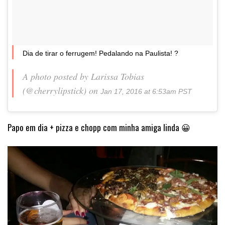
Dia de tirar o ferrugem! Pedalando na Paulista! ?
A photo posted by Larissa Tobias
(@cherrylipstick) on
Jan 17, 2016 at 6:53am PST
Papo em dia + pizza e chopp com minha amiga linda 😀