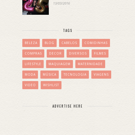
13/03/2016
TAGS
BELEZA
BLOG
CABELOS
COMIDINHAS
COMPRAS
DECOR
DIVERSOS
FILMES
LIFESTYLE
MAQUIAGEM
MATERNIDADE
MODA
MÚSICA
TECNOLOGIA
VIAGENS
VIDEO
WISHLIST
ADVERTISE HERE