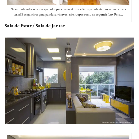
Na entrada colocaria um aparador para coisas do dia a dia, a parede de lousa com certeza
teria! E os ganchos para pendurar chaves, não roupas como na segunda foto! Rsrs…
Sala de Estar / Sala de Jantar