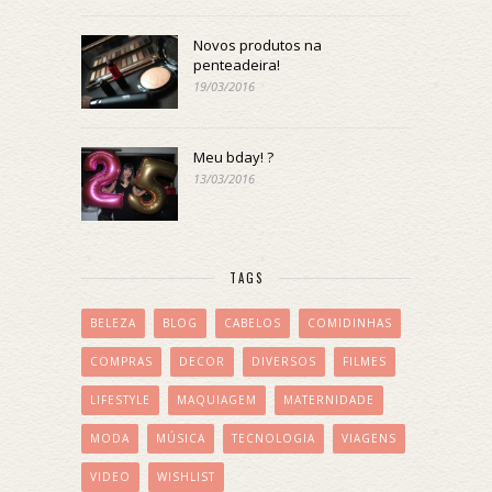
Novos produtos na
penteadeira!
19/03/2016
Meu bday! ?
13/03/2016
TAGS
BELEZA
BLOG
CABELOS
COMIDINHAS
COMPRAS
DECOR
DIVERSOS
FILMES
LIFESTYLE
MAQUIAGEM
MATERNIDADE
MODA
MÚSICA
TECNOLOGIA
VIAGENS
VIDEO
WISHLIST