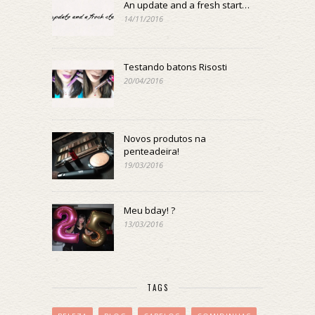
An update and a fresh start…
14/11/2016
Testando batons Risosti
20/04/2016
Novos produtos na
penteadeira!
19/03/2016
Meu bday! ?
13/03/2016
TAGS