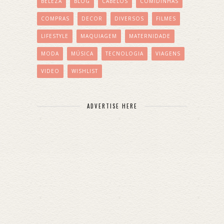
BELEZA
BLOG
CABELOS
COMIDINHAS
COMPRAS
DECOR
DIVERSOS
FILMES
LIFESTYLE
MAQUIAGEM
MATERNIDADE
MODA
MÚSICA
TECNOLOGIA
VIAGENS
VIDEO
WISHLIST
ADVERTISE HERE