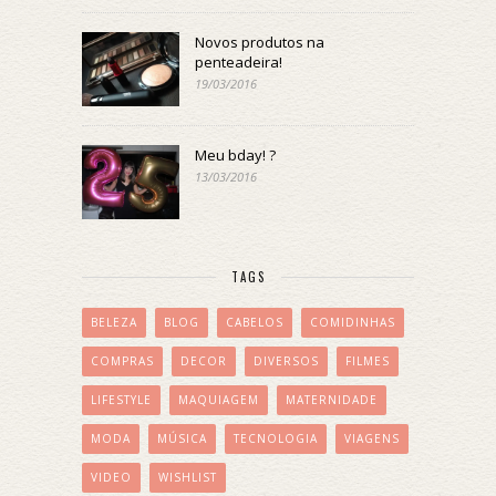
Novos produtos na
penteadeira!
19/03/2016
Meu bday! ?
13/03/2016
TAGS
BELEZA
BLOG
CABELOS
COMIDINHAS
COMPRAS
DECOR
DIVERSOS
FILMES
LIFESTYLE
MAQUIAGEM
MATERNIDADE
MODA
MÚSICA
TECNOLOGIA
VIAGENS
VIDEO
WISHLIST