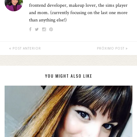
frontend developer, makeup lover, the sims player
and mom. (currently focusing on the last one more
than anything else!)
POST ANTERIOR
PRÓXIMO POST
YOU MIGHT ALSO LIKE