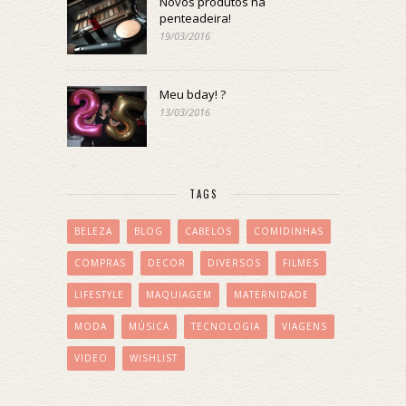
Novos produtos na
penteadeira!
19/03/2016
Meu bday! ?
13/03/2016
TAGS
BELEZA
BLOG
CABELOS
COMIDINHAS
COMPRAS
DECOR
DIVERSOS
FILMES
LIFESTYLE
MAQUIAGEM
MATERNIDADE
MODA
MÚSICA
TECNOLOGIA
VIAGENS
VIDEO
WISHLIST