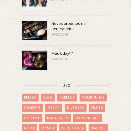
Novos produtos na
penteadeira!
19/03/2016
Meu bday! ?
13/03/2016
TAGS
BELEZA
BLOG
CABELOS
COMIDINHAS
COMPRAS
DECOR
DIVERSOS
FILMES
LIFESTYLE
MAQUIAGEM
MATERNIDADE
MODA
MÚSICA
TECNOLOGIA
VIAGENS